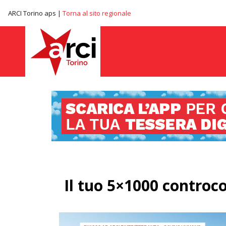
ARCI Torino aps |
Torna al sito regionale
Il tuo 5×1000 controc