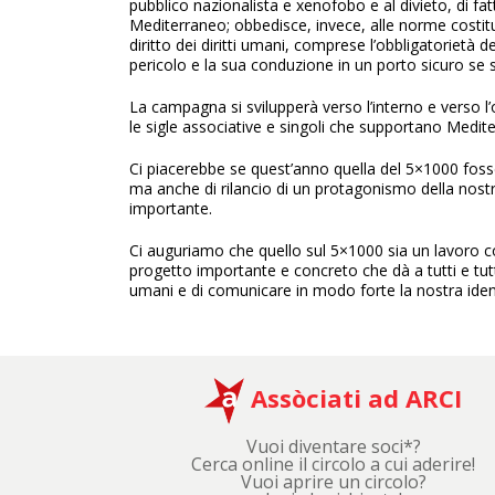
pubblico nazionalista e xenofobo e al divieto, di fa
Mediterraneo; obbedisce, invece, alle norme costituz
diritto dei diritti umani, comprese l’obbligatorietà de
pericolo e la sua conduzione in un porto sicuro se s
La campagna si svilupperà verso l’interno e verso l’
le sigle associative e singoli che supportano Medit
Ci piacerebbe se quest’anno quella del 5×1000 fos
ma anche di rilancio di un protagonismo della nost
importante.
Ci auguriamo che quello sul 5×1000 sia un lavoro co
progetto importante e concreto che dà a tutti e tutt
umani e di comunicare in modo forte la nostra iden
Assòciati ad ARCI
Vuoi diventare soci*?
Cerca online il circolo a cui aderire!
Vuoi aprire un circolo?