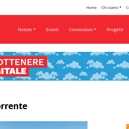
Home
Chi siamo
C
Notizie
Eventi
Convenzioni
Progetti
orrente