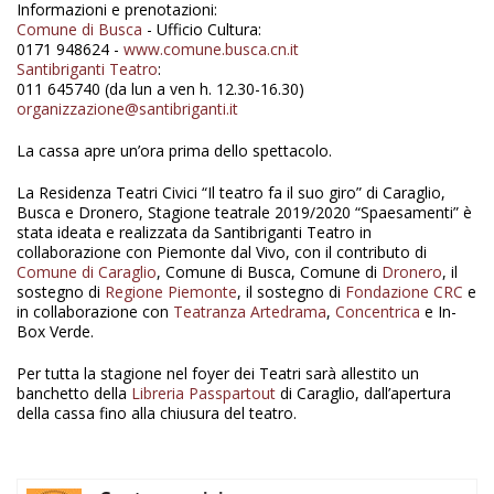
Informazioni e prenotazioni:
Comune di Busca
- Ufficio Cultura:
0171 948624 -
www.comune.busca.cn.it
Santibriganti Teatro
:
011 645740 (da lun a ven h. 12.30-16.30)
organizzazione@santibriganti.it
La cassa apre un’ora prima dello spettacolo.
La Residenza Teatri Civici “Il teatro fa il suo giro” di Caraglio,
Busca e Dronero, Stagione teatrale 2019/2020 “Spaesamenti” è
stata ideata e realizzata da Santibriganti Teatro in
collaborazione con Piemonte dal Vivo, con il contributo di
Comune di Caraglio
, Comune di Busca, Comune di
Dronero
, il
sostegno di
Regione Piemonte
, il sostegno di
Fondazione CRC
e
in collaborazione con
Teatranza Artedrama
,
Concentrica
e In-
Box Verde.
Per tutta la stagione nel foyer dei Teatri sarà allestito un
banchetto della
Libreria Passpartout
di Caraglio, dall’apertura
della cassa fino alla chiusura del teatro.