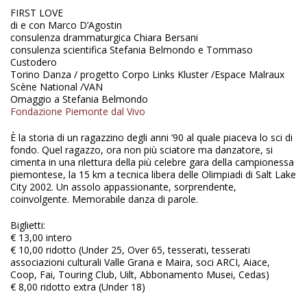
FIRST LOVE
di e con Marco D’Agostin
consulenza drammaturgica Chiara Bersani
consulenza scientifica Stefania Belmondo e Tommaso
Custodero
Torino Danza / progetto Corpo Links Kluster /Espace Malraux
Scène National /VAN
Omaggio a Stefania Belmondo
Fondazione Piemonte dal Vivo
È la storia di un ragazzino degli anni ’90 al quale piaceva lo sci di
fondo. Quel ragazzo, ora non più sciatore ma danzatore, si
cimenta in una rilettura della più celebre gara della campionessa
piemontese, la 15 km a tecnica libera delle Olimpiadi di Salt Lake
City 2002. Un assolo appassionante, sorprendente,
coinvolgente. Memorabile danza di parole.
Biglietti:
€ 13,00 intero
€ 10,00 ridotto (Under 25, Over 65, tesserati, tesserati
associazioni culturali Valle Grana e Maira, soci ARCI, Aiace,
Coop, Fai, Touring Club, Uilt, Abbonamento Musei, Cedas)
€ 8,00 ridotto extra (Under 18)