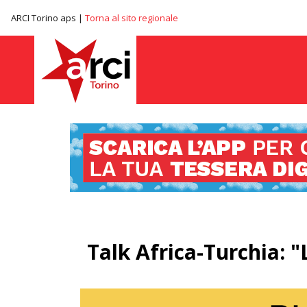
ARCI Torino aps |
Torna al sito regionale
Talk Africa-Turchia: "