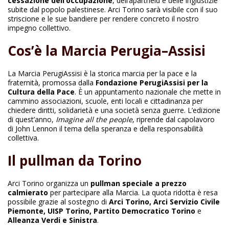
cessazione dell’occupazione
, dell’apartheid e delle ingiustizie
subite dal popolo palestinese. Arci Torino sarà visibile con il suo
striscione e le sue bandiere per rendere concreto il nostro
impegno collettivo.
Cos’è la Marcia Perugia–Assisi
La Marcia PerugiAssisi è la storica marcia per la pace e la
fraternità, promossa dalla
Fondazione PerugiAssisi per la
Cultura della Pace
. È un appuntamento nazionale che mette in
cammino associazioni, scuole, enti locali e cittadinanza per
chiedere diritti, solidarietà e una società senza guerre. L’edizione
di quest’anno,
Imagine all the people
, riprende dal capolavoro
di John Lennon il tema della speranza e della responsabilità
collettiva.
Il pullman da Torino
Arci Torino organizza un
pullman speciale a prezzo
calmierato
per partecipare alla Marcia. La quota ridotta è resa
possibile grazie al sostegno di
Arci Torino, Arci Servizio Civile
Piemonte, UISP Torino, Partito Democratico Torino
e
Alleanza Verdi e Sinistra
.