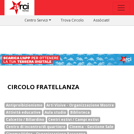
Centro Servizi
Trova Circolo
Assòciati!
CIRCOLO FRATELLANZA
Antiproibizionismo
Arti Visive - Organizzazione Mostre
Attività educative
Aula studio
Biblioteca
Calcetto / Biliardino
Centri estivi / Campi estivi
Centro di incontro/di quartiere
Cinema - Gestione Sale
Cinema/Video - Organizzazione Rassegne