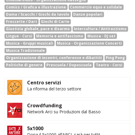
Comics / Grafica e illustrazione
Commercio equo e solidale
Dama / Scacchi / Giochi da tavolo
Danze popolari
Freccette / Dart
Giochi di Carte
Giustizia globale, pace e disarmo
Intercultura / Antirazzismo
Lingue - Corsi
Memoria e antifascismo
Musica - DJ set
Musica - Gruppi musicali
Musica - Organizzazione Concerti
Musica Tradizionale
Organizzazione di incontri, conferenze e dibattiti
Ping Pong
Politiche di genere
Prescuola / Doposcuola
Teatro - Corsi
Centro servizi
La riforma del terzo settore
Crowdfunding
Network Arci su Produzioni dal Basso
5x1000
Dona il 5x1000 all’ARCI, sarà per tutti!