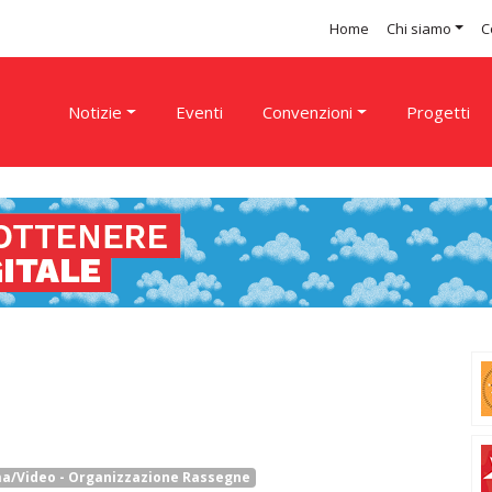
Home
Chi siamo
C
Notizie
Eventi
Convenzioni
Progetti
a/Video - Organizzazione Rassegne