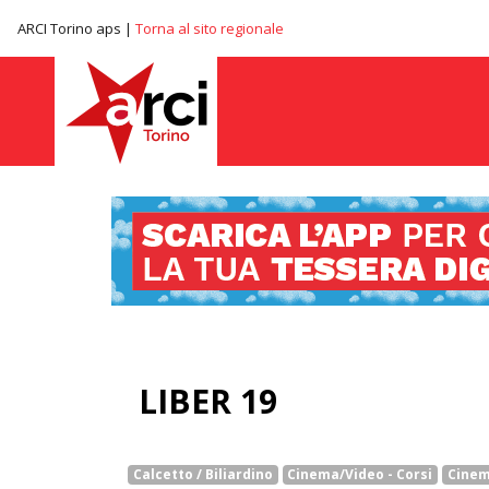
ARCI Torino aps |
Torna al sito regionale
LIBER 19
Calcetto / Biliardino
Cinema/Video - Corsi
Cinem