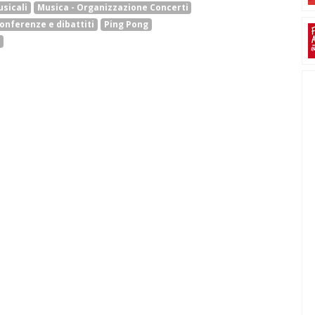
sicali
Musica - Organizzazione Concerti
conferenze e dibattiti
Ping Pong
i