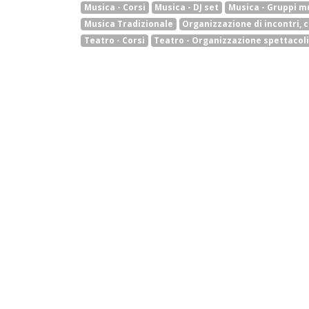
Musica - Corsi
Musica - DJ set
Musica - Gruppi mu
Musica Tradizionale
Organizzazione di incontri, 
Teatro - Corsi
Teatro - Organizzazione spettacol