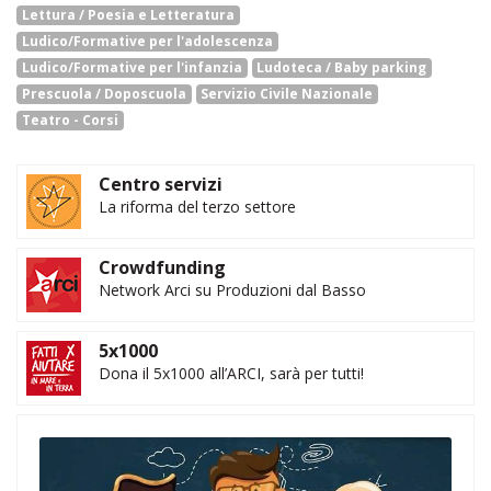
Lettura / Poesia e Letteratura
Ludico/Formative per l'adolescenza
Ludico/Formative per l'infanzia
Ludoteca / Baby parking
Prescuola / Doposcuola
Servizio Civile Nazionale
Teatro - Corsi
Centro servizi
La riforma del terzo settore
Crowdfunding
Network Arci su Produzioni dal Basso
5x1000
Dona il 5x1000 all’ARCI, sarà per tutti!