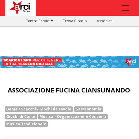
Centro Servizi
Trova Circolo
Assòciati!
ASSOCIAZIONE FUCINA CIANSUNANDO
Dama / Scacchi / Giochi da tavolo
Gastronomia
Giochi di Carte
Musica - Organizzazione Concerti
Musica Tradizionale